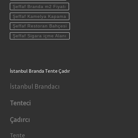
Şeffaf Branda m2 Fiyatı
Şeffaf Kamelya Kapama
Şeffaf Restoran Bahçesi
Şeffaf Sigara içme Alanı
İstanbul Branda Tente Çadır
İstanbul Brandacı
Tenteci
Çadırcı
Tente