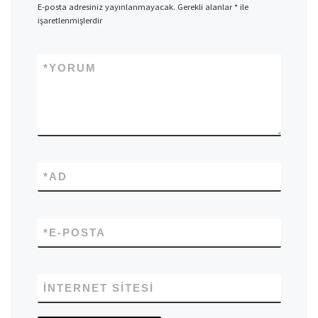
E-posta adresiniz yayınlanmayacak.
Gerekli alanlar
*
ile
işaretlenmişlerdir
*
YORUM
*
AD
*
E-POSTA
İNTERNET SITESI