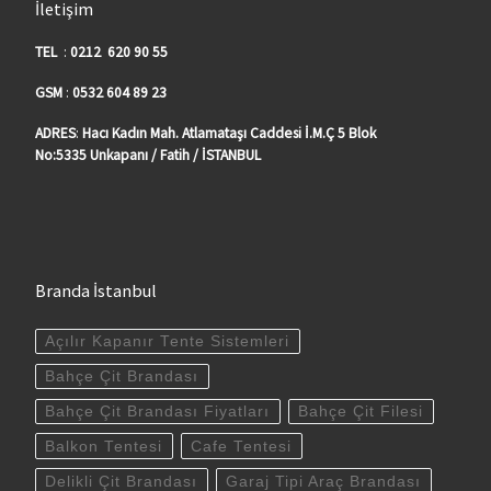
İletişim
TEL
:
0212 620 90 55
GSM
:
0532
604 89 23
ADRES
:
Hacı Kadın Mah. Atlamataşı Caddesi İ.M.Ç 5 Blok
No:5335
Unkapanı /
Fatih / İSTANBUL
Branda İstanbul
Açılır Kapanır Tente Sistemleri
Bahçe Çit Brandası
Bahçe Çit Brandası Fiyatları
Bahçe Çit Filesi
Balkon Tentesi
Cafe Tentesi
Delikli Çit Brandası
Garaj Tipi Araç Brandası