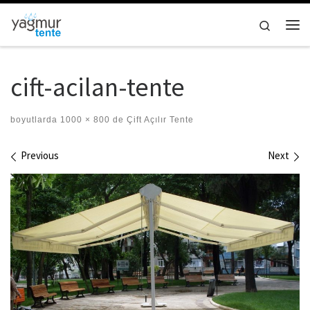
Skip to content
Search
Me
cift-acilan-tente
boyutlarda
1000 × 800
de
Çift Açılır Tente
Images navigation
Previous
Next